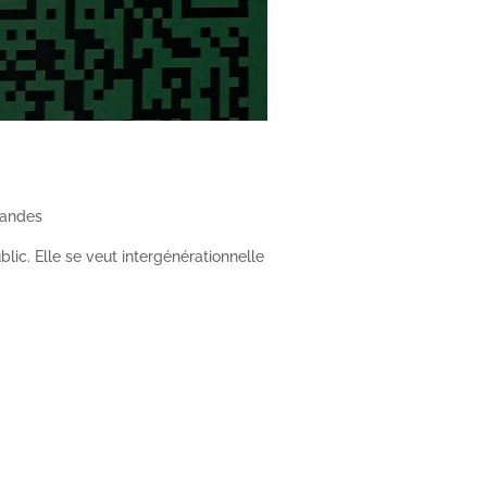
landes
blic. Elle se veut intergénérationnelle