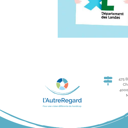

475 
Ch
400