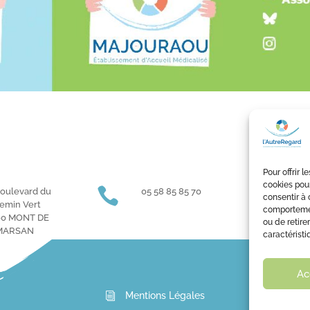
Pour offrir 
cookies pour

}
Boulevard du
05 58 85 85 70
O
consentir à 
emin Vert
9h à 
comportement
00 MONT DE
ou de retire
MARSAN
caractéristi
Ac
Mentions Légales
i