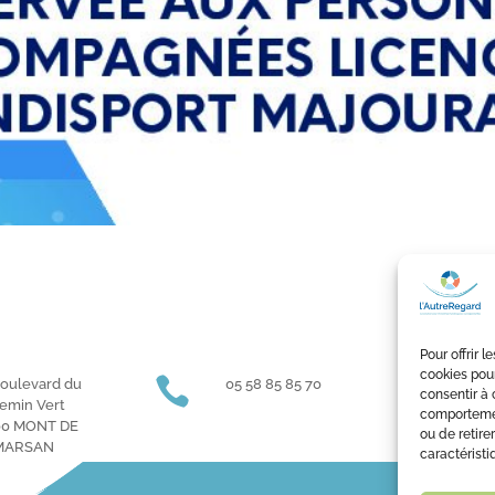
Pour offrir 
cookies pour

}
Boulevard du
05 58 85 85 70
O
consentir à 
emin Vert
9h à 
comportement
00 MONT DE
ou de retire
MARSAN
caractéristi