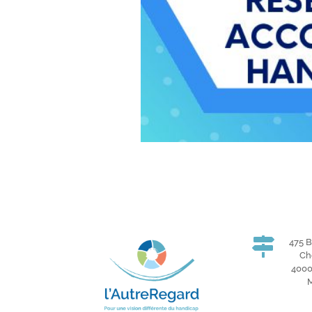

475 
Ch
400